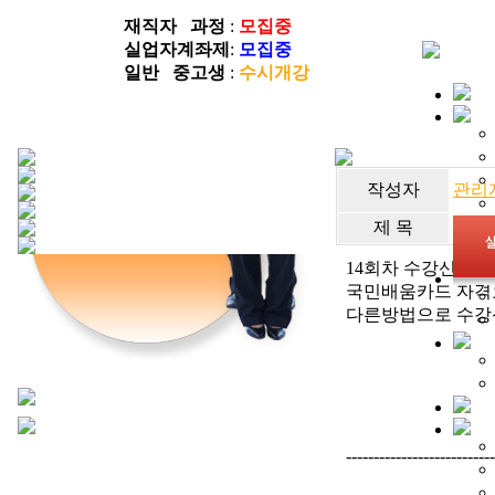
재직자 과정
:
모집중
실업자계좌제
:
모집중
일반 중고생
:
수시개강
작성자
관리
제 목
답변
14회차 수강신청을
국민배움카드 자
다른방법으로 수강
---------------------------