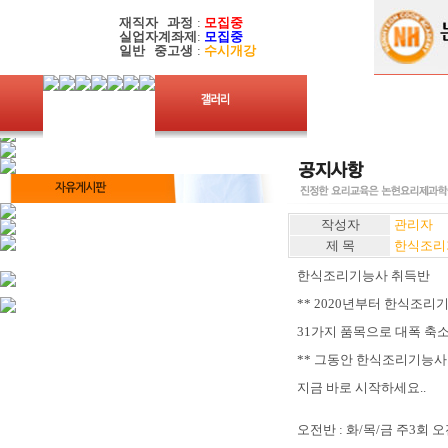
재직자 과정
:
모집중
실업자계좌제
:
모집중
일반 중고생
:
수시개강
작성자
관리자
제 목
한식조리
한식조리기능사 취득반
** 2020년부터 한식조리
31가지 품목으로 대폭 축
** 그동안 한식조리기능사
지금 바로 시작하세요..
오전반 : 화/목/금 주3회 오