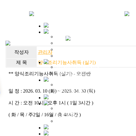
인사말
연혁
오시는길
작성자
관리자
시설안내
제 목
양식조리기능사취득 (실기)
계좌제실업과정안내
계좌제실업과정모집현황
** 양식조리기능사취득 (실기) - 오전반
재직자과정안내
일 정 : 2026. 03. 10 (화) ~ 2026. 04. 30 (목)
재직자과정모집현황
시 간 : 오전 10시 ~오후 1시 ( 1일 3시간 )
입학상담
( 화 / 목 / 주2일 / 16일 / 총 48시간 )
개강일정
온라인수강신청